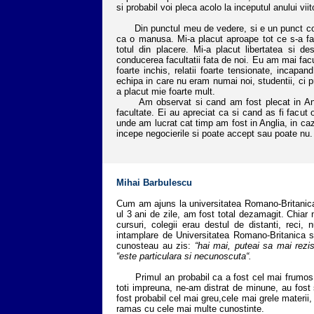
si probabil voi pleca acolo la inceputul anului viit
Din punctul meu de vedere, si e un punct compl
ca o manusa. Mi-a placut aproape tot ce s-a fac
totul din placere. Mi-a placut libertatea si d
conducerea facultatii fata de noi. Eu am mai facut
foarte inchis, relatii foarte tensionate, incapan
echipa in care nu eram numai noi, studentii, ci pr
a placut mie foarte mult.
Am observat si cand am fost plecat in Anglia
facultate. Ei au apreciat ca si cand as fi facut
unde am lucrat cat timp am fost in Anglia, in ca
incepe negocierile si poate accept sau poate nu.
Mihai Barbulescu
Cum am ajuns la universitatea Romano-Britanica
ul 3 ani de zile, am fost total dezamagit. Chiar 
cursuri, colegii erau destul de distanti, rec
intamplare de Universitatea Romano-Britanica si
cunosteau au zis:
“hai mai, puteai sa mai rezis
“este particulara si necunoscuta“.
Primul an probabil ca a fost cel mai frumos di
toti impreuna, ne-am distrat de minune, au fost 
fost probabil cel mai greu,cele mai grele materii,
ramas cu cele mai multe cunostinte.