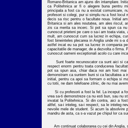
Romano-Britanica am ajuns din intamplare. Initia
ca Politehnica ar fi o alegere buna pentru m
principala a fost ca nu a existat comunicare, nu
profesori si colegi, pur si simplu nu a fost locu
decis sa risc pentru o facultate noua. Initial 
Britanica si am ales noutatea, am ales riscul, a
zis ca merita sa incerc. Si pot sa spun ca nu
cunoscut prieteni pe care o sa-i am toata viata, 
mult, am cunoscut cum sa lucrez in echipa, cum s
fost bineinteles plecarea in Anglia unde mi s-a d
astfel incat eu sa pot sa lucrez in compania pe
capacitatile de manager, de a dezvolta o firma. P
cunoscut oameni exceptionali acolo cu care inca
Sunt foarte recunoscator ca sunt aici si ca fa
respect enorm pentru toata conducerea facultatii
pot sa spun asa, chiar daca noi am fost mai s
demonstram ca suntem buni si ca facultatea a inves
initial, pentru ca apoi sa formam o echipa si ma
cu totii, ne dam telefoane zilnic, de nu mai avem
Si cu profesorii a fost la fel. La inceput a f
vrea sa-ti demonstreze ca nu esti bun, sau nu s
invatat la Politehnica. Si din contra, aici a fo
altfel, sa-i inteleg, sa-i respect, sa le inteleg n
nevoile mele de student. Si acum la absolvire pr
mandru de asta, ca s-a vazut pe chipul lor ca su
Am continuat colaborarea cu cei din Anglia, si