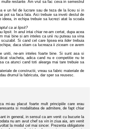
 multe restante. Am vrut sa fac ceva in semestrul
 un fel de lucrare sau de teza de la liceu si in
 pot sa faca fata. Aici trebuie sa inveti destul de
 ideea, in echipa trebuie sa lucrezi atat la scoala
aptul ca ai lipsit?
lipsit. In anul intai chiar ne-am certat, dupa acea
im mai bine si am inteles ca unii nu puteau sa vina
 scuzabil. Si cand cel care lipsea era
lider
trebuia
m echipa; daca stiam ca lucreaza ii ziceam ce avem
uniti, ne-am inteles foarte bine. Si sunt asa si
ridicat stacheta, adica cand nu e competitie nu te
asa ca atunci cand toti alearga mai tare trebuie sa
iale de constructii, vreau sa fabric materiale de
 dau drumul la fabricuta, dar sper sa reusesc.
i-au placut foarte mult principiile care erau
teresanta si modalitatea de admitere, de fapt chiar
nt in general, in sensul ca am venit cu bucurie la
 odata nu am avut chef sa vin in ziua aia, am venit
oltat la modul cel mai sincer. Prezenta obligatorie