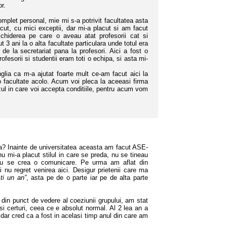
or.
et personal, mie mi s-a potrivit facultatea asta
ut, cu mici exceptii, dar mi-a placut si am facut
eschiderea pe care o aveau atat profesorii cat si
 3 ani la o alta facultate particulara unde totul era
d de la secretariat pana la profesori. Aici a fost o
ofesorii si studentii eram toti o echipa, si asta mi-
 ca m-a ajutat foarte mult ce-am facut aici la
 o facultate acolo. Acum voi pleca la aceeasi firma
zul in care voi accepta conditiile, pentru acum vom
? Inainte de universitatea aceasta am facut ASE-
nu mi-a placut stilul in care se preda, nu se tineau
i, nu se crea o comunicare. Pe urma am aflat din
 nu regret venirea aici.
Desigur prietenii care ma
ti un an”
, asta pe de o parte iar pe de alta parte
n punct de vedere al coeziunii grupului, am stat
si certuri, ceea ce e absolut normal. Al 2 lea an a
 dar cred ca a fost in acelasi timp anul din care am