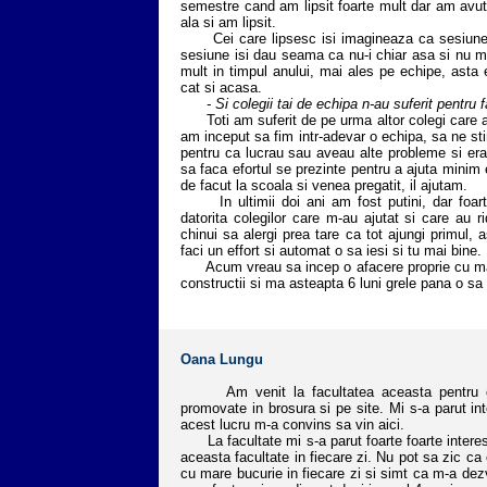
semestre cand am lipsit foarte mult dar am avut
ala si am lipsit.
Cei care lipsesc isi imagineaza ca sesiunea e
sesiune isi dau seama ca nu-i chiar asa si nu mai
mult in timpul anului, mai ales pe echipe, asta e
cat si acasa.
- Si colegii tai de echipa n-au suferit pentru f
Toti am suferit de pe urma altor colegi care au 
am inceput sa fim intr-adevar o echipa, sa ne st
pentru ca lucrau sau aveau alte probleme si era
sa faca efortul se prezinte pentru a ajuta mini
de facut la scoala si venea pregatit, il ajutam.
In ultimii doi ani am fost putini, dar foarte 
datorita colegilor care m-au ajutat si care au 
chinui sa alergi prea tare ca tot ajungi primul, 
faci un effort si automat o sa iesi si tu mai bine.
Acum vreau sa incep o afacere proprie cu mater
constructii si ma asteapta 6 luni grele pana o sa
Oana Lungu
Am venit la facultatea aceasta pentru ca m
promovate in brosura si pe site. Mi s-a parut in
acest lucru m-a convins sa vin aici.
La facultate mi s-a parut foarte foarte interesa
aceasta facultate in fiecare zi. Nu pot sa zic ca
cu mare bucurie in fiecare zi si simt ca m-a dezv