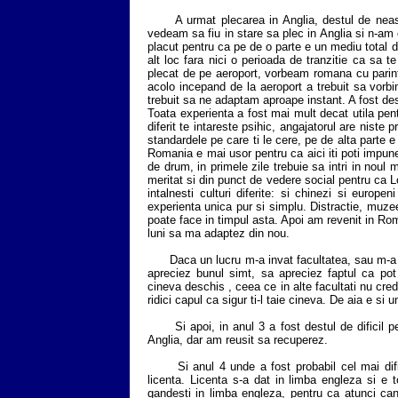
A urmat plecarea in Anglia, destul de neast
vedeam sa fiu in stare sa plec in Anglia si n-am
placut pentru ca pe de o parte e un mediu total dif
alt loc fara nici o perioada de tranzitie ca sa t
plecat de pe aeroport, vorbeam romana cu parinti
acolo incepand de la aeroport a trebuit sa vorb
trebuit sa ne adaptam aproape instant. A fost dest
Toata experienta a fost mai mult decat utila pent
diferit te intareste psihic, angajatorul are niste pr
standardele pe care ti le cere, pe de alta parte e o 
Romania e mai usor pentru ca aici iti poti impune
de drum, in primele zile trebuie sa intri in noul 
meritat si din punct de vedere social pentru ca L
intalnesti culturi diferite: si chinezi si europen
experienta unica pur si simplu. Distractie, muze
poate face in timpul asta. Apoi am revenit in Rom
luni sa ma adaptez din nou.
Daca un lucru m-a invat facultatea, sau m-a inv
apreciez bunul simt, sa apreciez faptul ca po
cineva deschis , ceea ce in alte facultati nu cre
ridici capul ca sigur ti-l taie cineva. De aia e si
Si apoi, in anul 3 a fost destul de dificil pe
Anglia, dar am reusit sa recuperez.
Si anul 4 unde a fost probabil cel mai difi
licenta. Licenta s-a dat in limba engleza si e
gandesti in limba engleza, pentru ca atunci can