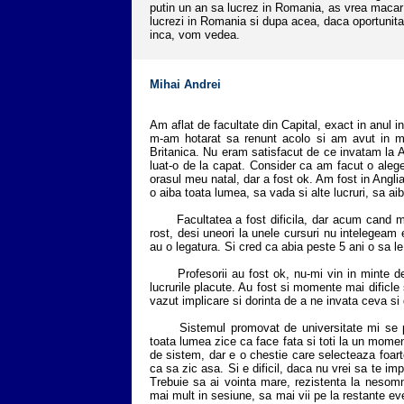
putin un an sa lucrez in Romania, as vrea macar
lucrezi in Romania si dupa acea, daca oportunitat
inca, vom vedea.
Mihai Andrei
Am aflat de facultate din Capital, exact in anul in 
m-am hotarat sa renunt acolo si am avut in m
Britanica. Nu eram satisfacut de ce invatam la 
luat-o de la capat.
Consider ca am facut o aleger
orasul meu natal, dar a fost ok. Am fost in Anglia
o aiba toata lumea, sa vada si alte lucruri, sa a
Facultatea a fost dificila, dar acum cand ma
rost, desi uneori la unele cursuri nu intelegeam
au o legatura. Si cred ca abia peste 5 ani o sa le
Profesorii au fost ok, nu-mi vin in minte deca
lucrurile placute. Au fost si momente mai dificle s
vazut implicare si dorinta de a ne invata ceva si 
Sistemul promovat de universitate mi se pare
toata lumea zice ca face fata si toti la un momen
de sistem, dar e o chestie care selecteaza foart
ca sa zic asa. Si e dificil, daca nu vrei sa te im
Trebuie sa ai vointa mare, rezistenta la nesomn s
mai mult in sesiune, sa mai vii pe la restante ev