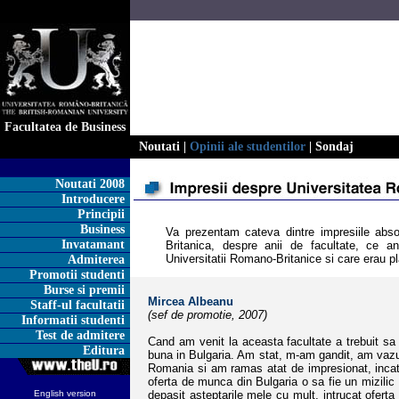
Facultatea de Business
Noutati
|
Opinii ale studentilor
|
Sondaj
Noutati 2008
Introducere
Principii
Business
Va prezentam cateva dintre impresiile abso
Invatamant
Britanica, despre anii de facultate, ce 
Universitatii Romano-Britanice si care erau pla
Admiterea
Promotii studenti
Burse si premii
Mircea Albeanu
Staff-ul facultatii
(sef de promotie, 2007)
Informatii studenti
Test de admitere
Cand am venit la aceasta facultate a trebuit sa 
Editura
buna in Bulgaria. Am stat, m-am gandit, am vazut 
Romania si am ramas atat de impresionat, incat
oferta de
munca din Bulgaria o sa fie un mizili
English version
depasit asteptarile mele cu mult, intrucat oferta 