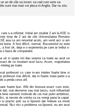
 un an de zile sa incerc sa vad cum este sa
ile sunt mai mari voi pleca in Anglia. Dar nu stiu
care s-a infiintat. Initial am studiat 2 ani la ASE si
inte timp de 2 ani de zile Universitatea Romano
ASE asa ca am renuntat acolo, am venit aici si am
e buna. A fost dificil, normal, Bucurestiul nu este
, a fost ok, deja e o experienta pe care ar trebui s-
iba o baza de comparatie.
 uit in spate imi dau seama ca toate au avut un
 exact de ce invatam acel lucru. Acum, majoritatea
 inteleg pe toate.
t profesorii cu care m-am inteles foarte bine si
i profesori mai dificili, dar in foarte mare parte s-a
de a preda ceva util.
 foarte bun. Aflii din brosura exact cum este,
t dat, mai devreme sau mai tarziu, sunt influentati
e bine oamenii motivati de cei mai putin ambitiosi,
plici, ai nevoie de vointa ca sa mergi pana la capat.
i practic poti sa si lipsesti dar trebuie sa inveti
entual. Nu-i nici o problema sa lipsesti, eu am avut