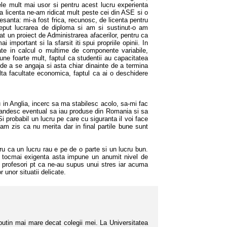
tele mult mai usor si pentru acest lucru experienta
la licenta ne-am ridicat mult peste cei din ASE si o
esanta: mi-a fost frica, recunosc, de licenta pentru
put lucrarea de diploma si am si sustinut-o am
at un proiect de Administrarea afacerilor, pentru ca
 important si la sfarsit iti spui propriile opinii. In
uate in calcul o multime de componente variabile,
une foarte mult, faptul ca studentii au capacitatea
 de a se angaja si asta chiar dinainte de a termina
alta facultate economica, faptul ca ai o deschidere
in Anglia, incerc sa ma stabilesc acolo, sa-mi fac
andesc eventual sa iau produse din Romania si sa
Si probabil un lucru pe care cu siguranta il voi face
am zis ca nu merita dar in final partile bune sunt
ca un lucru rau e pe de o parte si un lucru bun.
r tocmai exigenta asta impune un anumit nivel de
r profesori pt ca ne-au supus unui stres iar acuma
 unor situatii delicate.
tin mai mare decat colegii mei. La Universitatea