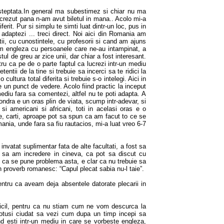
eptata.In general ma subestimez si chiar nu ma
 crezut pana n-am avut biletul in mana.. Acolo mi-a
erit. Pur si simplu te simti luat dintr-un loc, pus in
e adaptezi ... treci direct. Noi aici din Romania am
i, cu cunostintele, cu profesorii si cand am ajuns
im engleza cu persoanele care ne-au intampinat, a
ul de greu ar zice unii, dar chiar a fost interesant.
ru ca pe de o parte faptul ca lucrezi intr-un mediu
etentii de la tine si trebuie sa incerci sa te ridici la
cultura total diferita si trebuie s-o intelegi. Aici in
 un punct de vedere. Acolo fiind practic la inceput
mediu fara sa comentezi, altfel nu te poti adapta. A
ondra e un oras plin de viata, scump intr-adevar, si
i si americani si africani, toti in acelasi oras e o
e, carti, aproape pot sa spun ca am facut to ce se
ania, unde fara sa fiu rautacios, mi-a luat vreo 6-7
atat suplimentar fata de alte facultati, a fost sa
t sa am incredere in cineva, ca pot sa discut cu
d ca se pune problema asta, e clar ca nu trebuie sa
 un proverb romanesc: “Capul plecat sabia nu-l taie”.
ntru ca aveam deja absentele datorate plecarii in
cil, pentru ca nu stiam cum ne vom descurca la
 totusi ciudat sa vezi cum dupa un timp incepi sa
d esti intr-un mediu in care se vorbeste engleza,