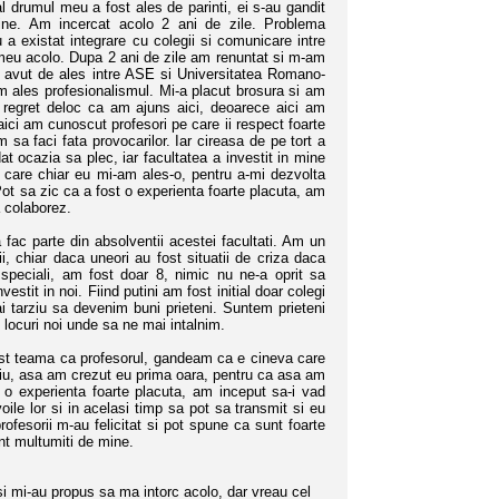
l drumul meu a fost ales de parinti, ei s-au gandit
ine. Am incercat acolo 2 ani de zile.
Problema
 a existat integrare cu colegii si comunicare intre
l meu acolo. Dupa 2 ani de zile am renuntat si m-am
am avut de ales intre ASE si Universitatea Romano-
m ales profesionalismul. Mi-a placut brosura si am
 regret deloc ca am ajuns aici, deoarece aici am
aici am cunoscut profesori pe care ii respect foarte
a faci fata provocarilor. Iar cireasa de pe tort a
at ocazia sa plec, iar facultatea a investit in mine
 care chiar eu mi-am ales-o, pentru a-mi dezvolta
ot sa zic ca a fost o experienta foarte placuta, am
 colaborez.
c parte din absolventii acestei facultati. Am un
, chiar daca uneori au fost situatii de criza daca
peciali, am fost doar 8, nimic nu ne-a oprit sa
tit in noi. Fiind putini am fost initial doar colegi
i tarziu sa devenim buni prieteni. Suntem prieteni
 locuri noi unde sa ne mai intalnim.
ost teama ca profesorul, gandeam ca e cineva care
tiu, asa am crezut eu prima oara, pentru ca asa am
st o experienta foarte placuta, am inceput sa-i vad
evoile lor si in acelasi timp sa pot sa transmit si eu
ofesorii m-au felicitat si pot spune ca sunt foarte
nt multumiti de mine.
 mi-au propus sa ma intorc acolo, dar vreau cel