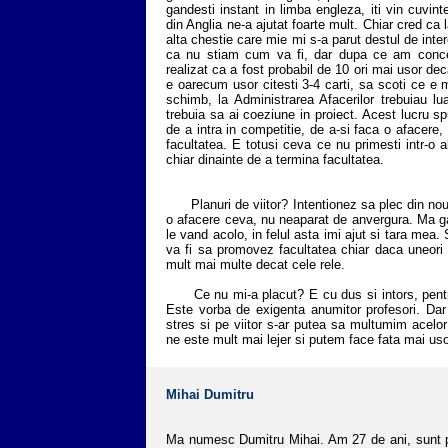
gandesti instant in limba engleza, iti vin cuvin
din Anglia ne-a ajutat foarte mult. Chiar cred ca 
alta chestie care mie mi s-a parut destul de inter
ca nu stiam cum va fi, dar dupa ce am conce
realizat ca a fost probabil de 10 ori mai usor dec
e oarecum usor citesti 3-4 carti, sa scoti ce e mai
schimb, la Administrarea Afacerilor trebuiau l
trebuia sa ai coeziune in proiect. Acest lucru sp
de a intra in competitie, de a-si faca o afacere,
facultatea. E totusi ceva ce nu primesti intr-o 
chiar dinainte de a termina facultatea.
Planuri de viitor? Intentionez sa plec din nou 
o afacere ceva, nu neaparat de anvergura. Ma g
le vand acolo, in felul asta imi ajut si tara mea. 
va fi sa promovez facultatea chiar daca uneori 
mult mai multe decat cele rele.
Ce nu mi-a placut? E cu dus si intors, pentru 
Este vorba de exigenta anumitor profesori. Da
stres si pe viitor s-ar putea sa multumim acelo
ne este mult mai lejer si putem face fata mai usor
Mihai Dumitru
Ma numesc Dumitru Mihai. Am 27 de ani, sunt pu