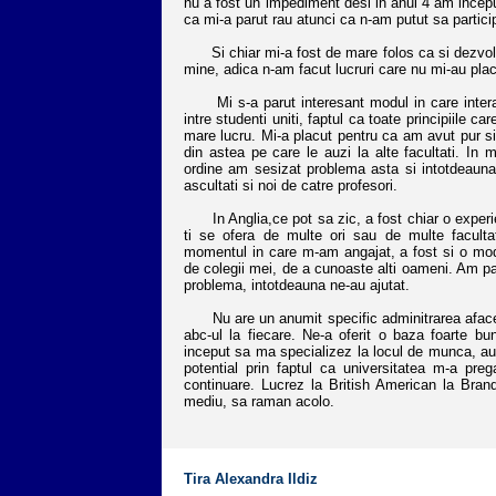
nu a fost un impediment desi in anul 4 am inceput
ca mi-a parut rau atunci ca n-am putut sa particip
Si chiar mi-a fost de mare folos ca si dezvolta
mine, adica n-am facut lucruri care nu mi-au plac
Mi s-a parut interesant modul in care interact
intre studenti uniti, faptul ca toate principiile 
mare lucru. Mi-a placut pentru ca am avut pur si 
din astea pe care le auzi la alte facultati. In
ordine am sesizat problema asta si intotdeauna s
ascultati si noi de catre profesori.
In Anglia,ce pot sa zic, a fost chiar o experi
ti se ofera de multe ori sau de multe faculta
momentul in care m-am angajat, a fost si o mod
de colegii mei, de a cunoaste alti oameni. Am pas
problema, intotdeauna ne-au ajutat.
Nu are un anumit specific adminitrarea afaceril
abc-ul la fiecare. Ne-a oferit o baza foarte 
inceput sa ma specializez la locul de munca, a
potential prin faptul ca universitatea m-a preg
continuare. Lucrez la British American la Bran
mediu, sa raman acolo.
Tira Alexandra Ildiz