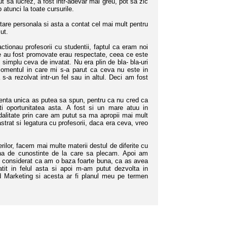
 sa lucrez, a fost intr-adevar mai greu, pot sa zic
 atunci la toate cursurile.
re personala si asta a contat cel mai mult pentru
ut.
ionau profesorii cu studentii, faptul ca eram noi
care au fost promovate erau respectate, ceea ce este
simplu ceva de invatat. Nu era plin de bla- bla-uri
 momentul in care mi s-a parut ca ceva nu este in
-a rezolvat intr-un fel sau in altul. Deci am fost
enta unica as putea sa spun, pentru ca nu cred ca
ti oportunitatea asta. A fost si un mare atuu in
alitate prin care am putut sa ma apropii mai mult
trat si legatura cu profesorii, daca era ceva, vreo
or, facem mai multe materii destul de diferite cu
buna de cunostinte de la care sa plecam. Apoi am
u considerat ca am o baza foarte buna, ca as avea
atit in felul asta si apoi m-am putut dezvolta in
d Marketing si acesta ar fi planul meu pe termen