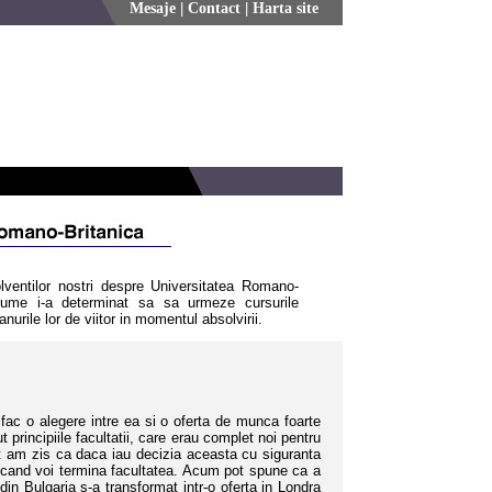
Mesaje
|
Contact
|
Harta site
lventilor nostri despre Universitatea Romano-
anume i-a determinat sa sa urmeze cursurile
nurile lor de viitor in momentul absolvirii.
fac o alegere intre ea si o oferta de munca foarte
principiile facultatii, care erau complet noi pentru
 am zis ca daca iau decizia aceasta cu siguranta
c cand voi termina facultatea. Acum pot spune ca a
din Bulgaria s-a transformat intr-o oferta in Londra