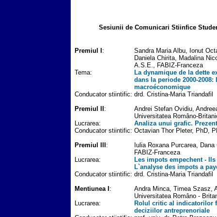
Sesiunii de Comunicari Stiinfice Student
Premiul I
:
Sandra Maria Albu, Ionut Oct
Daniela Chirita, Madalina Nico
A.S.E., FABIZ-Franceza
Tema:
La dynamique de la dette e
dans la periode 2000-2008: 
macroéconomique
Conducator stiintific:
drd. Cristina-Maria Triandafil
Premiul II
:
Andrei Stefan Ovidiu, Andreea
Universitatea Româno-Britani
Lucrarea:
Analiza unui grafic. Prezen
Conducator stiintific:
Octavian Thor Pleter, PhD,
Premiul III
:
Iulia Roxana Purcarea, Dana 
FABIZ-Franceza
Lucrarea:
Les impots empechent - Ils
L`analyse des impots a pa
Conducator stiintific:
drd. Cristina-Maria Triandafil
Mentiunea I
:
Andra Minca, Timea Szasz, A
Universitatea Româno - Brita
Lucrarea:
Rolul critic al indicatorilor 
deciziilor antreprenoriale