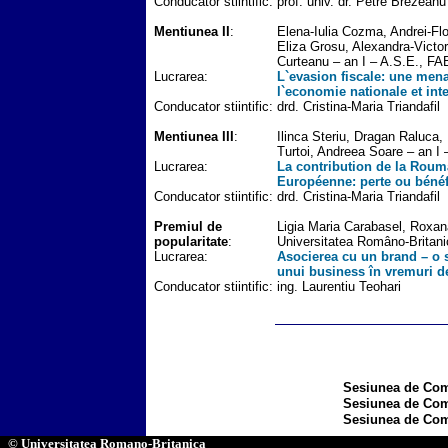
Conducator stiintific:
prof. univ. dr. Petre Brezeanu
Mentiunea II
:
Elena-Iulia Cozma, Andrei-Flo
Eliza Grosu, Alexandra-Victor
Curteanu – an I – A.S.E., F
Lucrarea:
L`evasion fiscale: une men
l`economie nationale et int
Conducator stiintific:
drd. Cristina-Maria Triandafil
Mentiunea III
:
Ilinca Steriu, Dragan Raluca
Turtoi, Andreea Soare – an I
Lucrarea:
La contribution de la Roum
Européenne: perte ou béné
Conducator stiintific:
drd. Cristina-Maria Triandafil
Premiul de
Ligia Maria Carabasel, Roxan
popularitate
:
Universitatea Româno-Britani
Lucrarea:
Asocierea cu un brand – o s
unui business în vremuri 
Conducator stiintific:
ing. Laurentiu Teohari
Sesiunea de Comu
Sesiunea de Comu
Sesiunea de Comu
© Universitatea Romano-Britanica