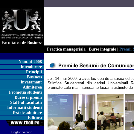
Facultatea de Business
Practica manageriala
|
Burse integrale
|
Premii
Noutati 2008
Introducere
Principii
Business
Joi, 14 mai 2009, a avut loc cea de-a sasea editi
Invatamant
Stiinfice Studentesti din cadrul Universitatii 
Admiterea
premiate cele mai interesante lucrari sustinute de 
Promotia studenti
Burse si premii
Staff-ul facultatii
Informatii studenti
Test de admitere
Editura
English version