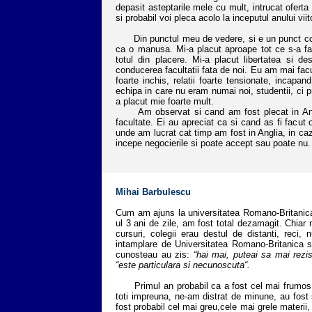
depasit asteptarile mele cu mult, intrucat oferta 
si probabil voi pleca acolo la inceputul anului viit
Din punctul meu de vedere, si e un punct compl
ca o manusa. Mi-a placut aproape tot ce s-a fac
totul din placere. Mi-a placut libertatea si d
conducerea facultatii fata de noi. Eu am mai facut
foarte inchis, relatii foarte tensionate, incapan
echipa in care nu eram numai noi, studentii, ci pr
a placut mie foarte mult.
Am observat si cand am fost plecat in Anglia
facultate. Ei au apreciat ca si cand as fi facut
unde am lucrat cat timp am fost in Anglia, in ca
incepe negocierile si poate accept sau poate nu.
Mihai Barbulescu
Cum am ajuns la universitatea Romano-Britanica
ul 3 ani de zile, am fost total dezamagit. Chiar 
cursuri, colegii erau destul de distanti, rec
intamplare de Universitatea Romano-Britanica si
cunosteau au zis:
“hai mai, puteai sa mai rezis
“este particulara si necunoscuta“.
Primul an probabil ca a fost cel mai frumos di
toti impreuna, ne-am distrat de minune, au fost 
fost probabil cel mai greu,cele mai grele materii,