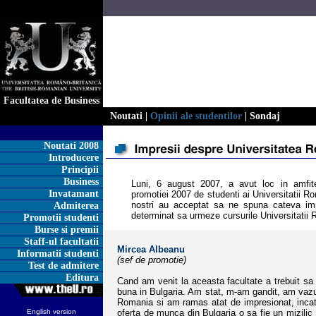
Facultatea de Business
Noutati
|
Opinii ale studentilor
|
Sondaj
Noutati 2008
Introducere
Principii
Business
Luni, 6 august 2007, a avut loc in amfitea
Invatamant
promotiei 2007 de studenti ai Universitatii R
nostri au acceptat sa ne spuna cateva imp
Admiterea
determinat sa urmeze cursurile Universitatii R
Promotii studenti
Burse si premii
Staff-ul facultatii
Mircea Albeanu
Informatii studenti
(sef de promotie)
Test de admitere
Editura
Cand am venit la aceasta facultate a trebuit sa 
buna in Bulgaria. Am stat, m-am gandit, am vazut 
Romania si am ramas atat de impresionat, incat
English version
oferta de
munca din Bulgaria o sa fie un mizili