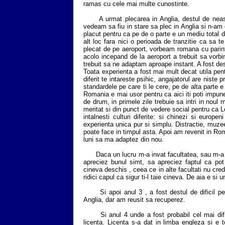
ramas cu cele mai multe cunostinte.
A urmat plecarea in Anglia, destul de neast
vedeam sa fiu in stare sa plec in Anglia si n-am
placut pentru ca pe de o parte e un mediu total dif
alt loc fara nici o perioada de tranzitie ca sa t
plecat de pe aeroport, vorbeam romana cu parinti
acolo incepand de la aeroport a trebuit sa vorb
trebuit sa ne adaptam aproape instant. A fost dest
Toata experienta a fost mai mult decat utila pent
diferit te intareste psihic, angajatorul are niste pr
standardele pe care ti le cere, pe de alta parte e o 
Romania e mai usor pentru ca aici iti poti impune
de drum, in primele zile trebuie sa intri in noul 
meritat si din punct de vedere social pentru ca L
intalnesti culturi diferite: si chinezi si europen
experienta unica pur si simplu. Distractie, muze
poate face in timpul asta. Apoi am revenit in Rom
luni sa ma adaptez din nou.
Daca un lucru m-a invat facultatea, sau m-a inv
apreciez bunul simt, sa apreciez faptul ca po
cineva deschis , ceea ce in alte facultati nu cre
ridici capul ca sigur ti-l taie cineva. De aia e si
Si apoi anul 3 , a fost destul de dificil pen
Anglia, dar am reusit sa recuperez.
Si anul 4 unde a fost probabil cel mai difi
licenta. Licenta s-a dat in limba engleza si e