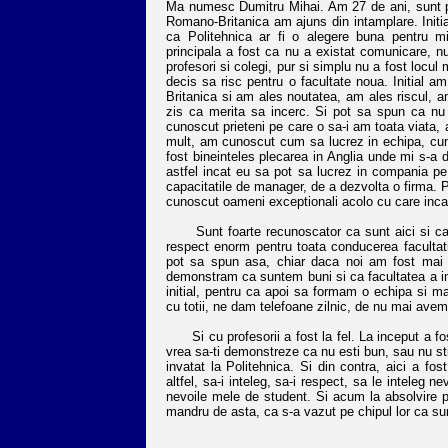
Ma numesc Dumitru Mihai. Am 27 de ani, sunt pu
Romano-Britanica am ajuns din intamplare. Initia
ca Politehnica ar fi o alegere buna pentru m
principala a fost ca nu a existat comunicare, nu
profesori si colegi, pur si simplu nu a fost locu
decis sa risc pentru o facultate noua. Initial 
Britanica si am ales noutatea, am ales riscul, a
zis ca merita sa incerc. Si pot sa spun ca nu
cunoscut prieteni pe care o sa-i am toata viata, 
mult, am cunoscut cum sa lucrez in echipa, cum s
fost bineinteles plecarea in Anglia unde mi s-a d
astfel incat eu sa pot sa lucrez in compania pe
capacitatile de manager, de a dezvolta o firma. P
cunoscut oameni exceptionali acolo cu care inca
Sunt foarte recunoscator ca sunt aici si ca fa
respect enorm pentru toata conducerea facultatii
pot sa spun asa, chiar daca noi am fost mai s
demonstram ca suntem buni si ca facultatea a inves
initial, pentru ca apoi sa formam o echipa si ma
cu totii, ne dam telefoane zilnic, de nu mai avem
Si cu profesorii a fost la fel. La inceput a f
vrea sa-ti demonstreze ca nu esti bun, sau nu s
invatat la Politehnica. Si din contra, aici a fo
altfel, sa-i inteleg, sa-i respect, sa le inteleg n
nevoile mele de student. Si acum la absolvire pr
mandru de asta, ca s-a vazut pe chipul lor ca su