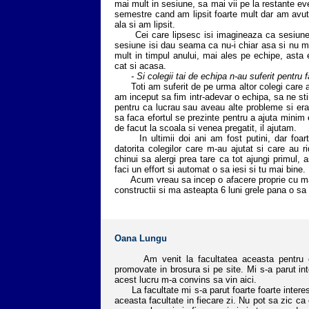
mai mult in sesiune, sa mai vii pe la restante ev
semestre cand am lipsit foarte mult dar am avut
ala si am lipsit.
Cei care lipsesc isi imagineaza ca sesiunea e
sesiune isi dau seama ca nu-i chiar asa si nu mai
mult in timpul anului, mai ales pe echipe, asta e
cat si acasa.
- Si colegii tai de echipa n-au suferit pentru f
Toti am suferit de pe urma altor colegi care au 
am inceput sa fim intr-adevar o echipa, sa ne st
pentru ca lucrau sau aveau alte probleme si era
sa faca efortul se prezinte pentru a ajuta mini
de facut la scoala si venea pregatit, il ajutam.
In ultimii doi ani am fost putini, dar foarte 
datorita colegilor care m-au ajutat si care au 
chinui sa alergi prea tare ca tot ajungi primul, 
faci un effort si automat o sa iesi si tu mai bine.
Acum vreau sa incep o afacere proprie cu mater
constructii si ma asteapta 6 luni grele pana o sa
Oana Lungu
Am venit la facultatea aceasta pentru ca m
promovate in brosura si pe site. Mi s-a parut in
acest lucru m-a convins sa vin aici.
La facultate mi s-a parut foarte foarte interesa
aceasta facultate in fiecare zi. Nu pot sa zic ca