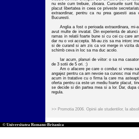
nu este cum trebuie, zboara. Cursurile sunt foa
placut libertatea in ceea ce priveste secretariat
extraordinar, pentru ca nu prea gasesti asa c
Bucuresti.
Anglia a fost o perioada extraordinara, mi-a p
avut multe de invatat. Din experienta de atunc
ramas in relatii foarte bune si cu cei cu care am
dar nu o voi accepta. Mi-au zis sa ma intorc ime
si de curand si am zis ca voi merge in vizita da
schimb ceva in loc sa ma duc acolo.
Iar acum, planuri de viitor: o sa ma casatores
de 3 sotii de 5 ori. :)
Am o afacere pe care o conduc si vreau sa o 
angajez pentru ca am nevoie sa cunosc mai multe
acum in tratative cu o firma la care ma asteap
oferta pentru ca este un mediu foarte placut, ti
se decide si din partea mea si a lor. Dar, dupa c
regula.
>> Promotia 2006. Opinii ale studentilor, la absol
© Universitatea Romano-Britanica