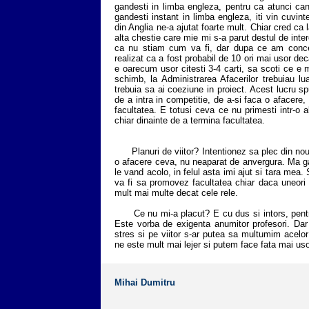
gandesti in limba engleza, pentru ca atunci can
gandesti instant in limba engleza, iti vin cuvin
din Anglia ne-a ajutat foarte mult. Chiar cred ca 
alta chestie care mie mi s-a parut destul de inter
ca nu stiam cum va fi, dar dupa ce am conce
realizat ca a fost probabil de 10 ori mai usor dec
e oarecum usor citesti 3-4 carti, sa scoti ce e mai
schimb, la Administrarea Afacerilor trebuiau l
trebuia sa ai coeziune in proiect. Acest lucru sp
de a intra in competitie, de a-si faca o afacere,
facultatea. E totusi ceva ce nu primesti intr-o 
chiar dinainte de a termina facultatea.
Planuri de viitor? Intentionez sa plec din nou 
o afacere ceva, nu neaparat de anvergura. Ma g
le vand acolo, in felul asta imi ajut si tara mea. 
va fi sa promovez facultatea chiar daca uneori 
mult mai multe decat cele rele.
Ce nu mi-a placut? E cu dus si intors, pentru 
Este vorba de exigenta anumitor profesori. Da
stres si pe viitor s-ar putea sa multumim acelo
ne este mult mai lejer si putem face fata mai usor
Mihai Dumitru