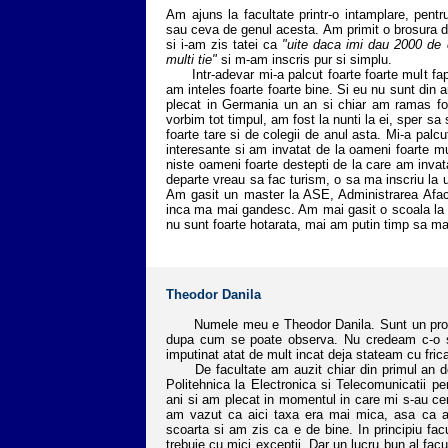
Am ajuns la facultate printr-o intamplare, pent
sau ceva de genul acesta. Am primit o brosura 
si i-am zis tatei ca
"uite daca imi dau 2000 de d
multi tie"
si m-am inscris pur si simplu.
Intr-adevar mi-a palcut foarte foarte mult faptu
am inteles foarte foarte bine. Si eu nu sunt din 
plecat in Germania un an si chiar am ramas for
vorbim tot timpul, am fost la nunti la ei, sper sa
foarte tare si de colegii de anul asta. Mi-a palcu
interesante si am invatat de la oameni foarte mul
niste oameni foarte destepti de la care am invata
departe vreau sa fac turism, o sa ma inscriu la
Am gasit un master la ASE, Administrarea Afaceri
inca ma mai gandesc. Am mai gasit o scoala la f
nu sunt foarte hotarata, mai am putin timp sa ma
Theodor Danila
Numele meu e Theodor Danila. Sunt un proaspa
dupa cum se poate observa. Nu credeam c-o sa
imputinat atat de mult incat deja stateam cu fric
De facultate am auzit chiar din primul an 
Politehnica la Electronica si Telecomunicatii p
ani si am plecat in momentul in care mi s-au c
am vazut ca aici taxa era mai mica, asa ca am
scoarta si am zis ca e de bine. In principiu fac
trebuie cu mici exceptii. Dar un lucru bun al facu