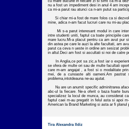
cu mare bucurie in fiecare zi si simt ca m-a dezv
nu a fost un impediment desi in anul 4 am inceput
ca mi-a parut rau atunci ca n-am putut sa particip
Si chiar mi-a fost de mare folos ca si dezvolta
mine, adica n-am facut lucruri care nu mi-au plac
Mi s-a parut interesant modul in care interact
intre studenti uniti, faptul ca toate principiile 
mare lucru.Mi-a placut pentru ca am avut pur si 
din astea pe care le auzi la alte facultati, am a
parut ca ceva n ueste in ordine am sesizat proble
in altul.Deci am fost si ascultati si noi de catre p
In Anglia,ce pot sa zic,a fost iar o experient
se ofera de multe ori sau de multe facultati opor
care m-am angajat , a fost si o modalitate pri
mei, de a cunoaste alti oameni.Am pastrat s
problema,intotdeauna ne-au ajutat.
Nu are un anumit specific adminitrarea afaceril
abc-ul la fiecare. Ne-a oferit o baza foarte 
specializez la locul de munca, au considerat ca
faptul caei m-au pregatit in felul asta si apoi m
American la Brand Marketing si asta ar fi planu
Tira Alexandra Ildiz