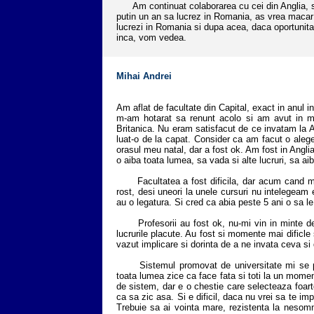
Am continuat colaborarea cu cei din Anglia, si
putin un an sa lucrez in Romania, as vrea macar
lucrezi in Romania si dupa acea, daca oportunitat
inca, vom vedea.
Mihai Andrei
Am aflat de facultate din Capital, exact in anul in 
m-am hotarat sa renunt acolo si am avut in m
Britanica. Nu eram satisfacut de ce invatam la 
luat-o de la capat.
Consider ca am facut o aleger
orasul meu natal, dar a fost ok. Am fost in Anglia
o aiba toata lumea, sa vada si alte lucruri, sa a
Facultatea a fost dificila, dar acum cand ma
rost, desi uneori la unele cursuri nu intelegeam
au o legatura. Si cred ca abia peste 5 ani o sa le
Profesorii au fost ok, nu-mi vin in minte deca
lucrurile placute. Au fost si momente mai dificle s
vazut implicare si dorinta de a ne invata ceva si 
Sistemul promovat de universitate mi se pare
toata lumea zice ca face fata si toti la un momen
de sistem, dar e o chestie care selecteaza foart
ca sa zic asa. Si e dificil, daca nu vrei sa te im
Trebuie sa ai vointa mare, rezistenta la nesomn s