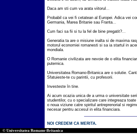
Daca am sti cum va arata viitorul...
Probabil ca vei fi cetatean al Europei. Adica vei co
Germania, Marea Britanie sau Franta...
Cum faci sa fii si tu la fel de bine pregatit?...
Generatia ta are o misiune inalta si de maxima ra
motorul economiei romanesti si sa ia startul in ac
mondiala.
O Romanie civilizata are nevoie de o elita financia
puternica.
Universitatea Romano-Britanica are o solutie. Cant
Sfatuieste-te cu parintii, cu profesorii.
Investeste în tine.
Ai acum ocazia unica de a urma o universitate ser
studentilor, cu o specializare care integreaza toat
o noua viziune catre spiritul antreprenorial si reg
necesar pentru accesul in elita financiara.
NOI CREDEM CA MERITA.
© Universitatea Romano-Britanica