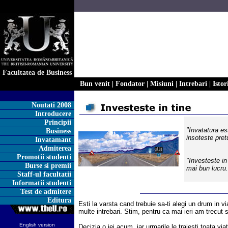
Facultatea de Business
Bun venit
|
Fondator
|
Misiuni
|
Intrebari
|
Istor
Noutati 2008
Introducere
Principii
"Invatatura e
Business
insoteste pret
Invatamant
Admiterea
Promotii studenti
"Investeste in 
Burse si premii
mai bun lucru.
Staff-ul facultatii
Informatii studenti
Test de admitere
Editura
Esti la varsta cand trebuie sa-ti alegi un drum in v
multe intrebari. Stim, pentru ca mai ieri am trecut s
English version
Decizia o iei acum, iar urmarile le traiesti toata via