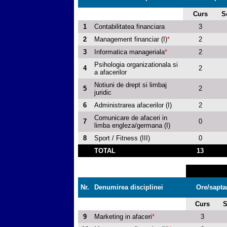
Curs
S
1
Contabilitatea financiara
3
2
Management financiar (I)
*
2
3
Informatica manageriala
*
2
Psihologia organizationala si
4
2
a afacerilor
Notiuni de drept si limbaj
5
2
juridic
6
Administrarea afacerilor (I)
2
Comunicare de afaceri in
7
0
limba engleza/germana (I)
8
Sport / Fitness (III)
0
TOTAL
13
Nr.
Denumirea disciplinei
Ore/sapt
Curs
S
9
Marketing in afaceri
*
3