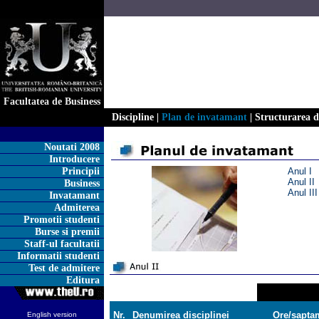
Facultatea de Business
Discipline
|
Plan de invatamant
|
Structurarea di
Noutati 2008
Introducere
Principii
Anul I
Anul II
Business
Anul III
Invatamant
Admiterea
Promotii studenti
Burse si premii
Staff-ul facultatii
Informatii studenti
Test de admitere
Editura
Nr.
Denumirea disciplinei
Ore/sapta
English version