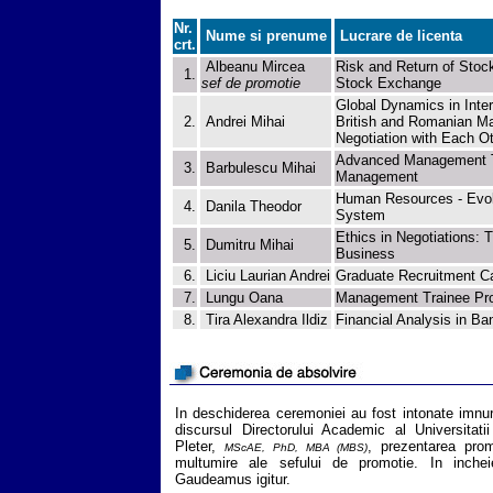
Nr.
Nume si prenume
Lucrare de licenta
crt.
Albeanu Mircea
Risk and Return of Stoc
1.
sef de promotie
Stock Exchange
Global Dynamics in Inter
2.
Andrei Mihai
British and Romanian M
Negotiation with Each O
Advanced Management Tec
3.
Barbulescu Mihai
Management
Human Resources - Evolu
4.
Danila Theodor
System
Ethics in Negotiations: Th
5.
Dumitru Mihai
Business
6.
Liciu Laurian Andrei
Graduate Recruitment 
7.
Lungu Oana
Management Trainee Pro
8.
Tira Alexandra Ildiz
Financial Analysis in Ba
In deschiderea ceremoniei au fost intonate imnuri
discursul Directorului Academic al Universitat
Pleter,
, prezentarea prom
MScAE, PhD, MBA (MBS)
multumire ale sefului de promotie. In incheie
Gaudeamus igitur.