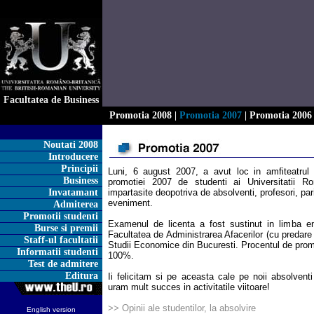
Facultatea de Business
Promotia 2008
|
Promotia 2007
|
Promotia 2006
Noutati 2008
Introducere
Principii
Luni, 6 august 2007, a avut loc in amfiteatrul 
Business
promotiei 2007 de studenti ai Universitatii Ro
Invatamant
impartasite deopotriva de absolventi, profesori, parin
eveniment.
Admiterea
Promotii studenti
Examenul de licenta a fost sustinut in limba e
Burse si premii
Facultatea de Administrarea Afacerilor (cu predare 
Staff-ul facultatii
Studii Economice din Bucuresti. Procentul de promo
Informatii studenti
100%.
Test de admitere
Editura
Ii felicitam si pe aceasta cale pe noii absolventi
uram mult succes in activitatile viitoare!
>> Opinii ale studentilor, la absolvire
English version